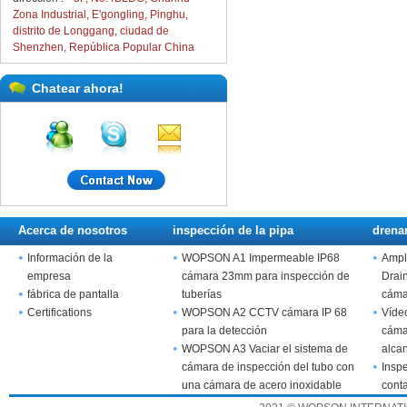
Zona Industrial, E'gongling, Pinghu,
distrito de Longgang, ciudad de
Shenzhen, República Popular China
Chatear ahora!
Acerca de nosotros
inspección de la pipa
drena
Información de la
WOPSON A1 Impermeable IP68
Ampl
empresa
cámara 23mm para inspección de
Drai
fábrica de pantalla
tuberías
cáma
Certifications
WOPSON A2 CCTV cámara IP 68
Víde
para la detección
cáma
WOPSON A3 Vaciar el sistema de
alcan
cámara de inspección del tubo con
tecl
Inspe
una cámara de acero inoxidable
cont