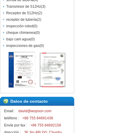
sonda de tubería
(
4
)
Transmisor de 512Hz
(
3
)
Receptor de 512Hz
(
2
)
receptor de tubería
(
2
)
inspección robot
(
0
)
cheque chimenea
(
0
)
bajo cam agua
(
0
)
inspecciones de gas
(
0
)
Datos de contacto
Email :
david@wopson.com
teléfono :
+86 755 84691436
Envíe por fax :
+86 755 84692156
dirección :
3F, No.4BLDG, Chunhu