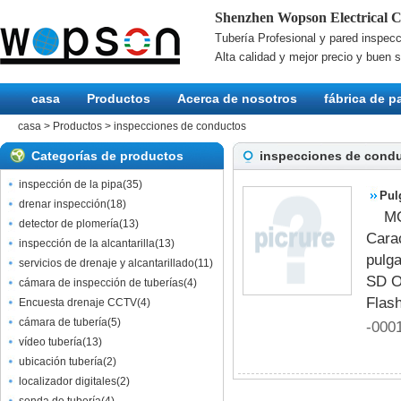
Shenzhen Wopson Electrical C
Tubería Profesional y pared inspec
Alta calidad y mejor precio y buen s
casa
Productos
Acerca de nosotros
fábrica de p
casa
>
Productos
>
inspecciones de conductos
Categorías de productos
inspecciones de cond
inspección de la pipa
(
35
)
Pul
drenar inspección
(
18
)
MO
Equ
detector de plomería
(
13
)
Carac
inspección de la alcantarilla
(
13
)
pulga
servicios de drenaje y alcantarillado
(
11
)
SD O
cámara de inspección de tuberías
(
4
)
Flash
Encuesta drenaje CCTV
(
4
)
cámara de tubería
(
5
)
-000
vídeo tubería
(
13
)
ubicación tubería
(
2
)
localizador digitales
(
2
)